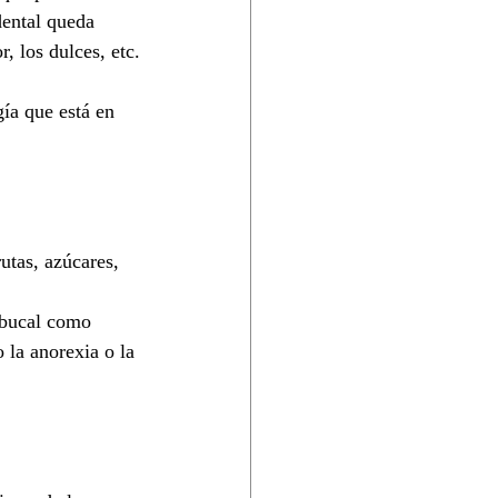
dental queda 
r, los dulces, etc.
ía que está en 
utas, azúcares, 
d bucal como 
la anorexia o la 